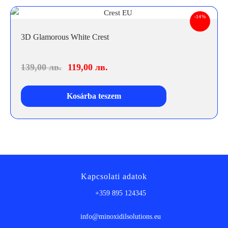
-14%
3D Glamorous White Crest
139,00
лв.
119,00
лв.
Kosárba teszem
Kapcsolati adatok
+359 895 124345
info@minoxidilsolutions.eu