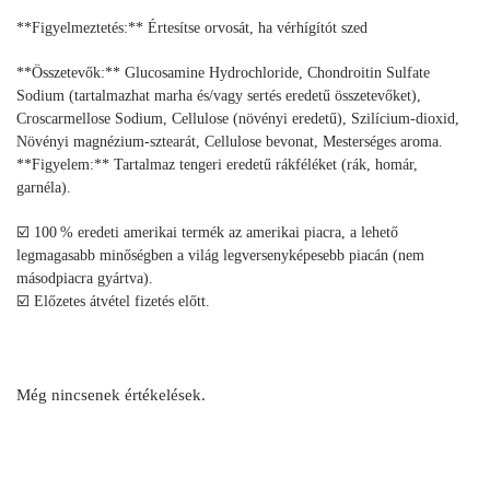
**Figyelmeztetés:** Értesítse orvosát, ha vérhígítót szed
**Összetevők:** Glucosamine Hydrochloride, Chondroitin Sulfate
Sodium (tartalmazhat marha és/vagy sertés eredetű összetevőket),
Croscarmellose Sodium, Cellulose (növényi eredetű), Szilícium-dioxid,
Növényi magnézium‑sztearát, Cellulose bevonat, Mesterséges aroma.
**Figyelem:** Tartalmaz tengeri eredetű rákféléket (rák, homár,
garnéla).
☑️ 100 % eredeti amerikai termék az amerikai piacra, a lehető
legmagasabb minőségben a világ legversenyképesebb piacán (nem
másodpiacra gyártva).
☑️ Előzetes átvétel fizetés előtt.
Még nincsenek értékelések.