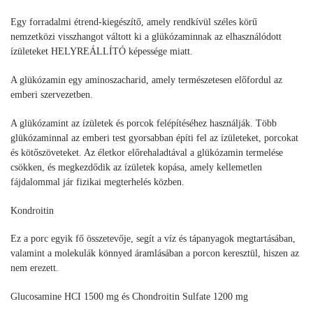
Egy forradalmi étrend‑kiegészítő, amely rendkívül széles körű
nemzetközi visszhangot váltott ki a glükózaminnak az elhasználódott
ízületeket HELYREÁLLÍTÓ képessége miatt.
A glükózamin egy aminoszacharid, amely természetesen előfordul az
emberi szervezetben.
A glükózamint az ízületek és porcok felépítéséhez használják. Több
glükózaminnal az emberi test gyorsabban építi fel az ízületeket, porcokat
és kötőszöveteket. Az életkor előrehaladtával a glükózamin termelése
csökken, és megkezdődik az ízületek kopása, amely kellemetlen
fájdalommal jár fizikai megterhelés közben.
Kondroitin
Ez a porc egyik fő összetevője, segít a víz és tápanyagok megtartásában,
valamint a molekulák könnyed áramlásában a porcon keresztül, hiszen az
nem erezett.
Glucosamine HCI 1500 mg és Chondroitin Sulfate 1200 mg