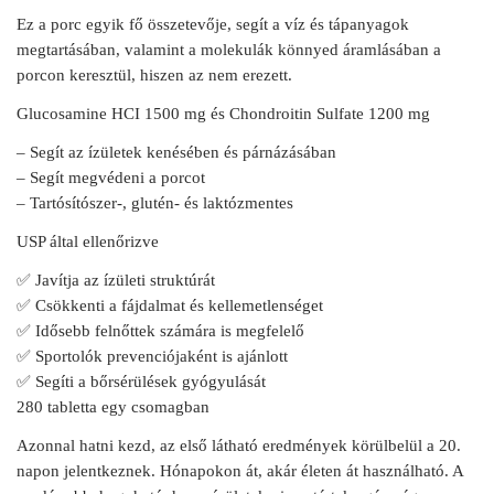
Ez a porc egyik fő összetevője, segít a víz és tápanyagok
megtartásában, valamint a molekulák könnyed áramlásában a
porcon keresztül, hiszen az nem erezett.
Glucosamine HCI 1500 mg és Chondroitin Sulfate 1200 mg
– Segít az ízületek kenésében és párnázásában
– Segít megvédeni a porcot
– Tartósítószer-, glutén- és laktózmentes
USP által ellenőrizve
✅ Javítja az ízületi struktúrát
✅ Csökkenti a fájdalmat és kellemetlenséget
✅ Idősebb felnőttek számára is megfelelő
✅ Sportolók prevenciójaként is ajánlott
✅ Segíti a bőrsérülések gyógyulását
280 tabletta egy csomagban
Azonnal hatni kezd, az első látható eredmények körülbelül a 20.
napon jelentkeznek. Hónapokon át, akár életen át használható. A