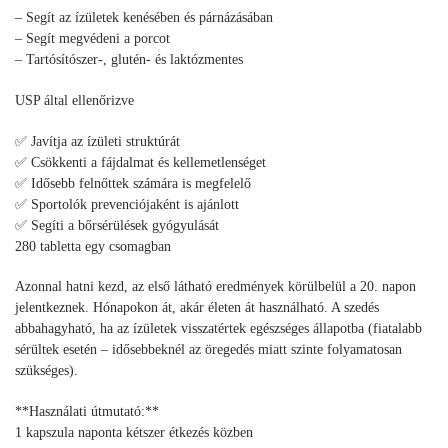
– Segít az ízületek kenésében és párnázásában
– Segít megvédeni a porcot
– Tartósítószer-, glutén- és laktózmentes
USP által ellenőrizve
✅ Javítja az ízületi struktúrát
✅ Csökkenti a fájdalmat és kellemetlenséget
✅ Idősebb felnőttek számára is megfelelő
✅ Sportolók prevenciójaként is ajánlott
✅ Segíti a bőrsérülések gyógyulását
280 tabletta egy csomagban
Azonnal hatni kezd, az első látható eredmények körülbelül a 20. napon
jelentkeznek. Hónapokon át, akár életen át használható. A szedés
abbahagyható, ha az ízületek visszatértek egészséges állapotba (fiatalabb
sérültek esetén – idősebbeknél az öregedés miatt szinte folyamatosan
szükséges).
**Használati útmutató:**
1 kapszula naponta kétszer étkezés közben