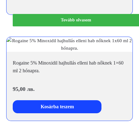
Tovább olvasom
Rogaine 5% Minoxidil hajhullás elleni hab nőknek 1×60
ml 2 hónapra.
95,00
лв.
Kosárba teszem