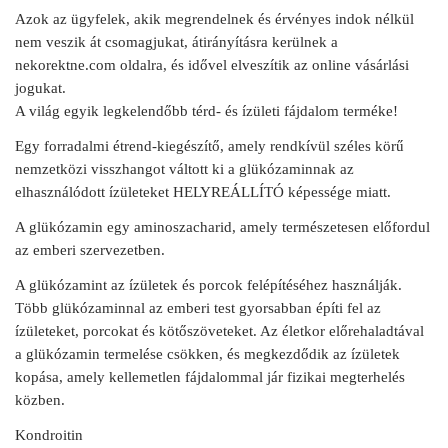
Azok az ügyfelek, akik megrendelnek és érvényes indok nélkül
was:
is:
nem veszik át csomagjukat, átirányításra kerülnek a
119,00 лв..
105,00 лв..
nekorektne.com oldalra, és idővel elveszítik az online vásárlási
jogukat.
A világ egyik legkelendőbb térd- és ízületi fájdalom terméke!
Egy forradalmi étrend‑kiegészítő, amely rendkívül széles körű
nemzetközi visszhangot váltott ki a glükózaminnak az
elhasználódott ízületeket HELYREÁLLÍTÓ képessége miatt.
A glükózamin egy aminoszacharid, amely természetesen előfordul
az emberi szervezetben.
A glükózamint az ízületek és porcok felépítéséhez használják.
Több glükózaminnal az emberi test gyorsabban építi fel az
ízületeket, porcokat és kötőszöveteket. Az életkor előrehaladtával
a glükózamin termelése csökken, és megkezdődik az ízületek
kopása, amely kellemetlen fájdalommal jár fizikai megterhelés
közben.
Kondroitin