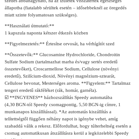
szedés abbahagyható, ha az ízületek visszatértek egészséges
állapotba (fiatalabb sérültek esetén – idősebbeknél az öregedés
miatt szinte folyamatosan szükséges).
**Használati útmutató:**
1 kapszula naponta kétszer étkezés közben
**Figyelmeztetés:** Értesítse orvosát, ha vérhígítót szed
**Összetevők:** Glucosamine Hydrochloride, Chondroitin
Sulfate Sodium (tartalmazhat marha és/vagy sertés eredetű
összetevőket), Croscarmellose Sodium, Cellulose (növényi
eredetű), Szilícium-dioxid, Növényi magnézium‑sztearát,
Cellulose bevonat, Mesterséges aroma. **Figyelem:** Tartalmaz
tengeri eredetű rákféléket (rák, homár, garnéla).
☑️ **INGYENES** házhozszállítás Speedy automatába
(4,30 BGN-tól Speedy csomagpontig, 5,50 BGN‑ig címre, 1
munkanapos kiszállítással). *Az automatás kiszállítás a
telítettségtől függően néhány napot is igénybe vehet, amíg
szabaddá válik a rekesz. Előfordulhat, hogy túlterheltség esetén a
csomag automatikusan átszállításra kerül a legközelebbi Speedy