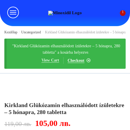
Skip
Skip
to
to
1
navigation
content
Kezdőlap
/
Uncategorized
/
Kirkland Glükózamin elhasználódott ízületekre – 5 hónapra, 28
“Kirkland Glükózamin elhasználódott ízületekre – 5 hónapra, 280
tabletta” a kosárba helyezve.
View Cart
Checkout
Kirkland Glükózamin elhasználódott ízületekre
– 5 hónapra, 280 tabletta
Original
Current
105,00
лв.
119,00
лв.
price
price