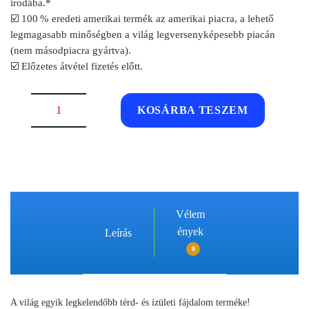
irodába.*
☑️ 100 % eredeti amerikai termék az amerikai piacra, a lehető
legmagasabb minőségben a világ legversenyképesebb piacán
(nem másodpiacra gyártva).
☑️ Előzetes átvétel fizetés előtt.
Kirkland
KOSÁRBA TESZEM
Glükózamin
elhasználódott
ízületekre
–
5
hónapra,
Vélem
280
ények
Leírás
tabletta
mennyiség
0
A világ egyik legkelendőbb térd- és ízületi fájdalom terméke!