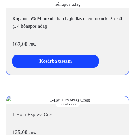
Rogaine 5% Minoxidil hab hajhullás ellen nőknek, 2 x 60
g, 4 hónapos adag
167,00
лв.
Kosárba teszem
Out of stock
1-Hour Express Crest
135,00
лв.