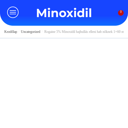
Skip
Skip
to
to
0
navigation
content
Kezdőlap
/
Uncategorized
/
Rogaine 5% Minoxidil hajhullás elleni hab nőknek 1×60 ml 2