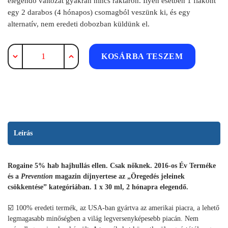
elegendő változat gyakran nincs raktáron. Ilyen esetben 1 flakont
egy 2 darabos (4 hónapos) csomagból veszünk ki, és egy
alternatív, nem eredeti dobozban küldünk el.
Rogaine
KOSÁRBA TESZEM
5%
Minoxidil
hajhullás
elleni
hab
nőknek
Leírás
1x60
ml
2
Rogaine 5% hab hajhullás ellen. Csak nőknek. 2016-os Év Terméke
hónapra.
és a
Prevention
magazin díjnyertese az „Öregedés jeleinek
mennyiség
csökkentése” kategóriában. 1 x 30 ml, 2 hónapra elegendő.
☑️ 100% eredeti termék, az USA-ban gyártva az amerikai piacra, a lehető
legmagasabb minőségben a világ legversenyképesebb piacán. Nem