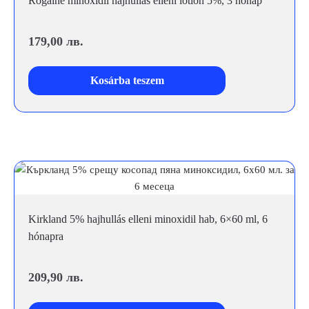
Rogaine minoxidil hajhullás elleni lotion 5%, 3 hónap
179,00
лв.
Kosárba teszem
Kirkland 5% hajhullás elleni minoxidil hab, 6×60 ml, 6
hónapra
209,90
лв.