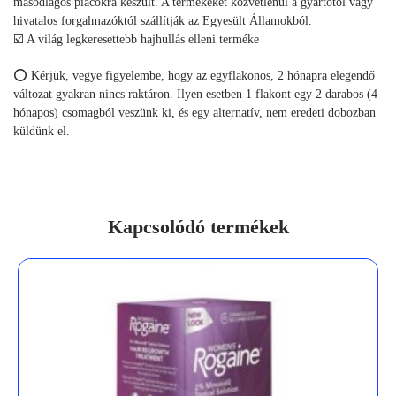
másodlagos piacokra készült. A termékeket közvetlenül a gyártótól vagy
hivatalos forgalmazóktól szállítják az Egyesült Államokból.
☑️ A világ legkeresettebb hajhullás elleni terméke
⭕ Kérjük, vegye figyelembe, hogy az egyflakonos, 2 hónapra elegendő
változat gyakran nincs raktáron. Ilyen esetben 1 flakont egy 2 darabos (4
hónapos) csomagból veszünk ki, és egy alternatív, nem eredeti dobozban
küldünk el.
Kapcsolódó termékek