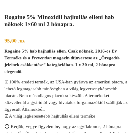
Rogaine 5% Minoxidil hajhullás elleni hab
nőknek 1×60 ml 2 hónapra.
95,00
лв.
Rogaine 5% hab hajhullás ellen. Csak nőknek. 2016-os Év
Terméke és a
Prevention
magazin díjnyertese az „Öregedés
jeleinek csökkentése” kategóriában. 1 x 30 ml, 2 hónapra
elegendő.
☑️ 100% eredeti termék, az USA-ban gyártva az amerikai piacra, a
lehető legmagasabb minőségben a világ legversenyképesebb
piacán. Nem másodlagos piacokra készült. A termékeket
közvetlenül a gyártótól vagy hivatalos forgalmazóktól szállítják az
Egyesült Államokból.
☑️ A világ legkeresettebb hajhullás elleni terméke
⭕ Kérjük, vegye figyelembe, hogy az egyflakonos, 2 hónapra