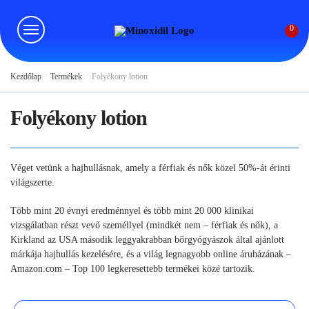
Skip
Skip
to
to
0
navigation
content
Kezdőlap
/
Termékek
/
Folyékony lotion
Folyékony lotion
Véget vetünk a hajhullásnak, amely a férfiak és nők közel 50%-át érinti
világszerte.
Több mint 20 évnyi eredménnyel és több mint 20 000 klinikai
vizsgálatban részt vevő személlyel (mindkét nem – férfiak és nők), a
Kirkland az USA második leggyakrabban bőrgyógyászok által ajánlott
márkája hajhullás kezelésére, és a világ legnagyobb online áruházának –
Amazon.com – Top 100 legkeresettebb termékei közé tartozik.