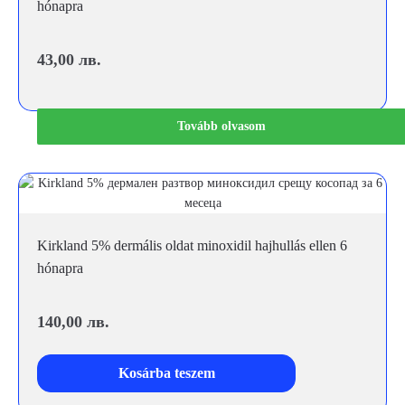
hónapra
43,00
лв.
Tovább olvasom
Kirkland 5% dermális oldat minoxidil hajhullás ellen 6
hónapra
140,00
лв.
Kosárba teszem