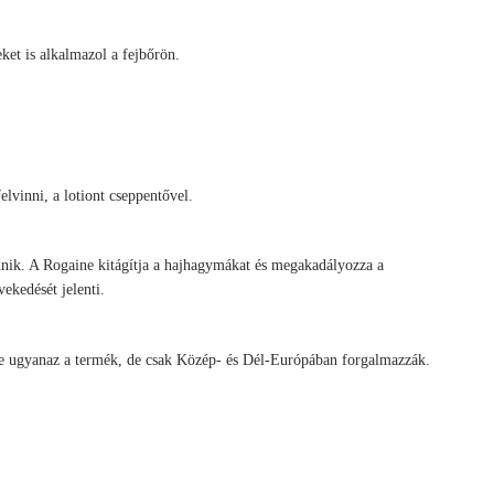
ket is alkalmazol a fejbőrön.
lvinni, a lotiont cseppentővel.
űnik. A Rogaine kitágítja a hajhagymákat és megakadályozza a
ekedését jelenti.
gaine ugyanaz a termék, de csak Közép- és Dél-Európában forgalmazzák.