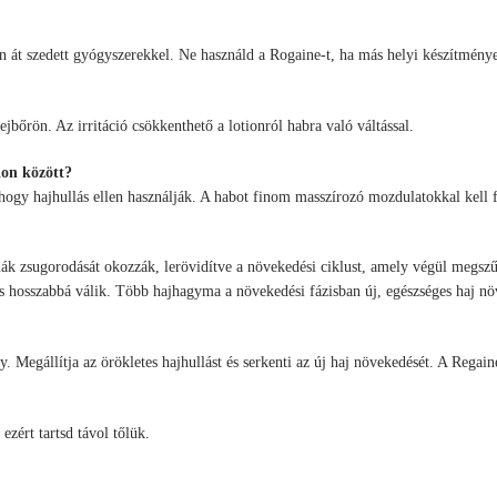
 át szedett gyógyszerekkel. Ne használd a Rogaine-t, ha más helyi készítménye
ejbőrön. Az irritáció csökkenthető a lotionról habra való váltással.
ion között?
ogy hajhullás ellen használják. A habot finom masszírozó mozdulatokkal kell fe
mák zsugorodását okozzák, lerövidítve a növekedési ciklust, amely végül megsz
s hosszabbá válik. Több hajhagyma a növekedési fázisban új, egészséges haj növ
ny. Megállítja az örökletes hajhullást és serkenti az új haj növekedését. A Re
zért tartsd távol tőlük.