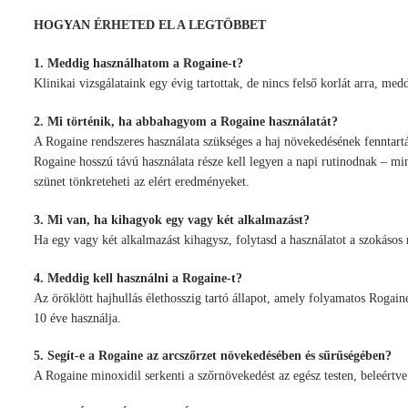
HOGYAN ÉRHETED EL A LEGTÖBBET
1. Meddig használhatom a Rogaine-t?
Klinikai vizsgálataink egy évig tartottak, de nincs felső korlát arra, m
2. Mi történik, ha abbahagyom a Rogaine használatát?
A Rogaine rendszeres használata szükséges a haj növekedésének fenntartás
Rogaine hosszú távú használata része kell legyen a napi rutinodnak – m
szünet tönkreteheti az elért eredményeket.
3. Mi van, ha kihagyok egy vagy két alkalmazást?
Ha egy vagy két alkalmazást kihagysz, folytasd a használatot a szokáso
4. Meddig kell használni a Rogaine-t?
Az öröklött hajhullás élethosszig tartó állapot, amely folyamatos Rogain
10 éve használja.
5. Segít-e a Rogaine az arcszőrzet növekedésében és sűrűségében?
A Rogaine minoxidil serkenti a szőrnövekedést az egész testen, beleértve 