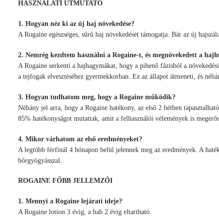
HASZNÁLATI ÚTMUTATÓ
1. Hogyan néz ki az új haj növekedése?
A Rogaine egészséges, sűrű haj növekedését támogatja. Bár az új hajszála
2. Nemrég kezdtem használni a Rogaine-t, és megnövekedett a hajh
A Rogaine serkenti a hajhagymákat, hogy a pihenő fázisból a növekedési fá
a tejfogak elvesztéséhez gyermekkorban. Ez az állapot átmeneti, és néhán
3. Hogyan tudhatom meg, hogy a Rogaine működik?
Néhány jel arra, hogy a Rogaine hatékony, az első 2 hétben tapasztalhat
85% hatékonyságot mutattak, amit a felhasználói vélemények is megerősíte
4. Mikor várhatom az első eredményeket?
A legtöbb férfinál 4 hónapon belül jelennek meg az eredmények. A haték
bőrgyógyásszal.
ROGAINE FŐBB JELLEMZŐI
1. Mennyi a Rogaine lejárati ideje?
A Rogaine lotion 3 évig, a hab 2 évig eltartható.