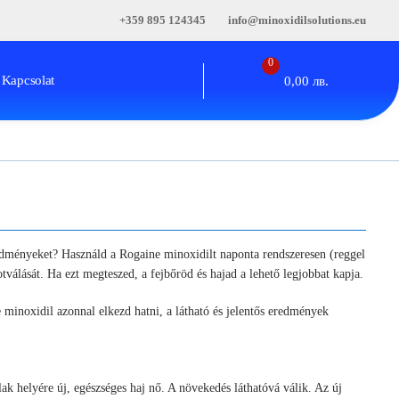
+359 895 124345
info@minoxidilsolutions.eu
0
Kapcsolat
0,00
лв.
redményeket? Használd a Rogaine minoxidilt naponta rendszeresen (reggel
válását. Ha ezt megteszed, a fejbőröd és hajad a lehető legjobbat kapja.
 minoxidil azonnal elkezd hatni, a látható és jelentős eredmények
ak helyére új, egészséges haj nő. A növekedés láthatóvá válik. Az új