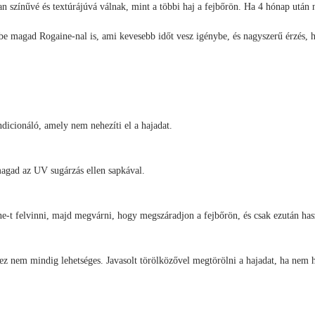
an színűvé és textúrájúvá válnak, mint a többi haj a fejbőrön. Ha 4 hónap után
be magad Rogaine-nal is, ami kevesebb időt vesz igénybe, és nagyszerű érzés, h
dicionáló, amely nem nehezíti el a hajadat.
agad az UV sugárzás ellen sapkával.
ine-t felvinni, majd megvárni, hogy megszáradjon a fejbőrön, és csak ezután ha
n ez nem mindig lehetséges. Javasolt törölközővel megtörölni a hajadat, ha nem h