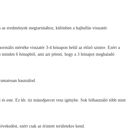
és az eredmények megtartásához; különben a hajhullás visszatér.
ormális mértéke visszatér 3-4 hónapon belül az előző szintre. Ezért a
p minden 6 hónapból, ami azt jelenti, hogy a 3 hónapot meghaladó
lyamatosan használod.
l és este. Ez kb. tíz másodpercet vesz igénybe. Sok felhasználó több mint
vekedést, ezért csak az érintett területekre kend.