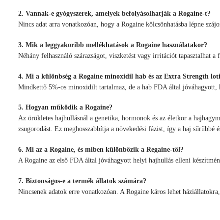
2. Vannak-e gyógyszerek, amelyek befolyásolhatják a Rogaine-t?
Nincs adat arra vonatkozóan, hogy a Rogaine kölcsönhatásba lépne szájon
3. Mik a leggyakoribb mellékhatások a Rogaine használatakor?
Néhány felhasználó szárazságot, viszketést vagy irritációt tapasztalhat a f
4. Mi a különbség a Rogaine minoxidil hab és az Extra Strength lot
Mindkettő 5%-os minoxidilt tartalmaz, de a hab FDA által jóváhagyott, h
5. Hogyan működik a Rogaine?
Az örökletes hajhullásnál a genetika, hormonok és az életkor a hajhagy
zsugorodást. Ez meghosszabbítja a növekedési fázist, így a haj sűrűbbé é
6. Mi az a Rogaine, és miben különbözik a Regaine-től?
A Rogaine az első FDA által jóváhagyott helyi hajhullás elleni készítmé
7. Biztonságos-e a termék állatok számára?
Nincsenek adatok erre vonatkozóan. A Rogaine káros lehet háziállatokra, e