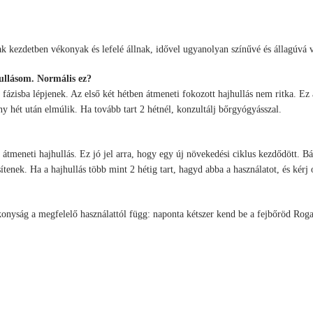
k kezdetben vékonyak és lefelé állnak, idővel ugyanolyan színűvé és állagúvá v
ullásom. Normális ez?
zisba lépjenek. Az első két hétben átmeneti fokozott hajhullás nem ritka. Ez az
y hét után elmúlik. Ha tovább tart 2 hétnél, konzultálj bőrgyógyásszal.
ó átmeneti hajhullás. Ez jó jel arra, hogy egy új növekedési ciklus kezdődött.
nek. Ha a hajhullás több mint 2 hétig tart, hagyd abba a használatot, és kérj o
onyság a megfelelő használattól függ: naponta kétszer kend be a fejbőröd Roga