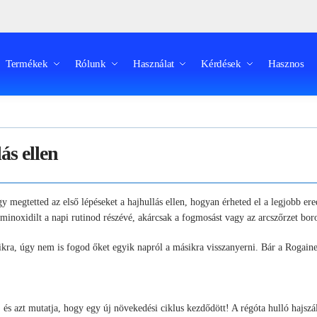
Termékek
Rólunk
Használat
Kérdések
Hasznos
ás ellen
y megtetted az első lépéseket a hajhullás ellen, hogyan érheted el a legjobb e
noxidilt a napi rutinod részévé, akárcsak a fogmosást vagy az arcszőrzet borot
ikra, úgy nem is fogod őket egyik napról a másikra visszanyerni. Bár a Rogaine
és azt mutatja, hogy egy új növekedési ciklus kezdődött! A régóta hulló hajszál