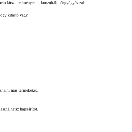
 nem látsz eredményeket, konzultálj bőrgyógyásszal.
ogy kitartó vagy.
sználni más termékeket.
asználhatsz hajszárítót.