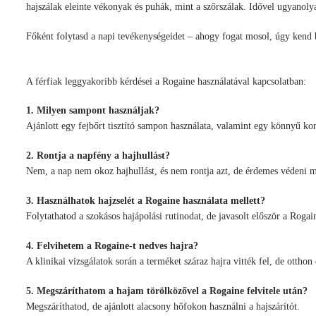
hajszálak eleinte vékonyak és puhák, mint a szőrszálak. Idővel ugyanoly
Főként folytasd a napi tevékenységeidet – ahogy fogat mosol, úgy kend 
A férfiak leggyakoribb kérdései a Rogaine használatával kapcsolatban:
1. Milyen sampont használjak?
Ajánlott egy fejbőrt tisztító sampon használata, valamint egy könnyű kon
2. Rontja a napfény a hajhullást?
Nem, a nap nem okoz hajhullást, és nem rontja azt, de érdemes védeni m
3. Használhatok hajzselét a Rogaine használata mellett?
Folytathatod a szokásos hajápolási rutinodat, de javasolt először a Roga
4. Felvihetem a Rogaine-t nedves hajra?
A klinikai vizsgálatok során a terméket száraz hajra vitték fel, de ottho
5. Megszáríthatom a hajam törölközővel a Rogaine felvitele után?
Megszáríthatod, de ajánlott alacsony hőfokon használni a hajszárítót.