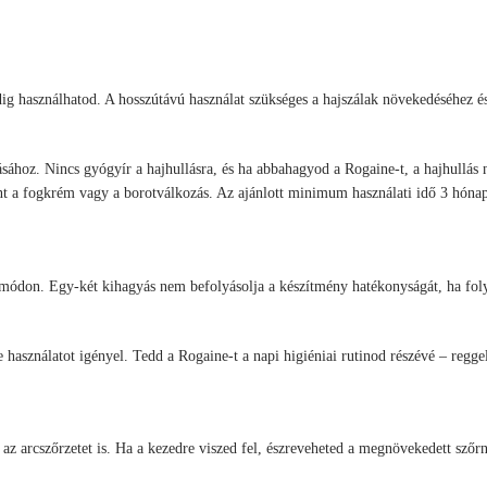
eddig használhatod. A hosszútávú használat szükséges a hajszálak növekedéséhez 
ához. Nincs gyógyír a hajhullásra, és ha abbahagyod a Rogaine-t, a hajhullás n
int a fogkrém vagy a borotválkozás. Az ajánlott minimum használati idő 3 hóna
s módon. Egy-két kihagyás nem befolyásolja a készítmény hatékonyságát, ha fo
e használatot igényel. Tedd a Rogaine-t a napi higiéniai rutinod részévé – regge
az arcszőrzetet is. Ha a kezedre viszed fel, észreveheted a megnövekedett szőrnö