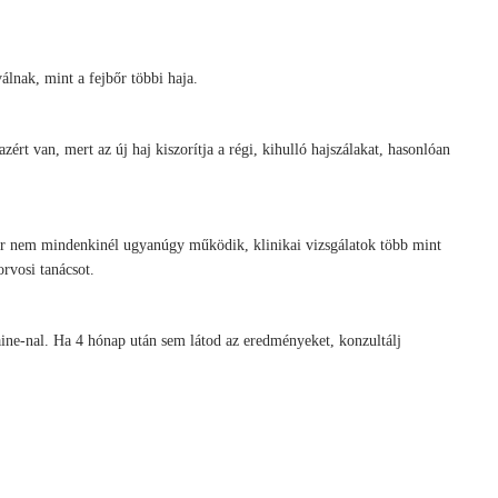
álnak, mint a fejbőr többi haja.
ért van, mert az új haj kiszorítja a régi, kihulló hajszálakat, hasonlóan
 Bár nem mindenkinél ugyanúgy működik, klinikai vizsgálatok több mint
rvosi tanácsot.
ine-nal. Ha 4 hónap után sem látod az eredményeket, konzultálj