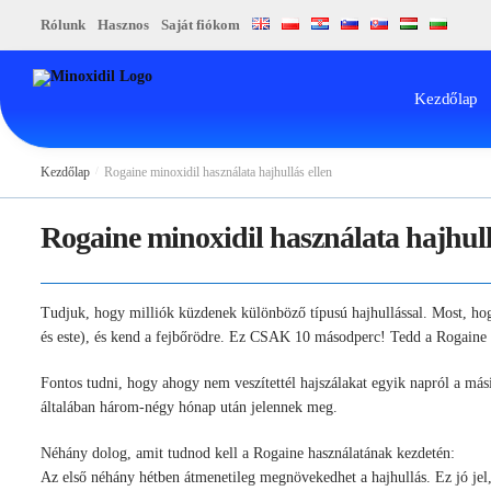
Skip
Skip
Rólunk
Hasznos
Saját fiókom
to
to
navigation
content
Kezdőlap
Kezdőlap
/
Rogaine minoxidil használata hajhullás ellen
Rogaine minoxidil használata hajhull
Tudjuk, hogy milliók küzdenek különböző típusú hajhullással. Most, hog
és este), és kend a fejbőrödre. Ez CSAK 10 másodperc! Tedd a Rogaine mi
Fontos tudni, hogy ahogy nem veszítettél hajszálakat egyik napról a más
általában három-négy hónap után jelennek meg.
Néhány dolog, amit tudnod kell a Rogaine használatának kezdetén:
Az első néhány hétben átmenetileg megnövekedhet a hajhullás. Ez jó jel, 