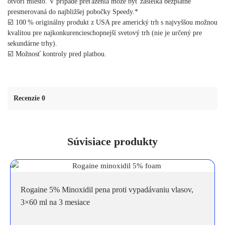
otvorí miesto. V prípade preťaženia môže byť zásielka bezplatne
presmerovaná do najbližšej pobočky Speedy.*
☑️ 100 % originálny produkt z USA pre americký trh s najvyššou možnou
kvalitou pre najkonkurencieschopnejší svetový trh (nie je určený pre
sekundárne trhy).
☑️ Možnosť kontroly pred platbou.
Recenzie 0
Súvisiace produkty
Rogaine 5% Minoxidil pena proti vypadávaniu vlasov,
3×60 ml na 3 mesiace