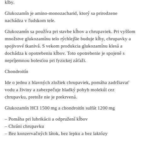
kĺby.
Glukozamín je amino-monozacharid, ktorý sa prirodzene
nachádza v ľudskom tele.
Glukozamín sa používa pri stavbe kĺbov a chrupaviek. Pri vyššom
množstve glukozamínu telo rýchlejšie buduje kĺby, chrupavky a
spojivové tkanivá. S vekom produkcia glukozamínu klesá a
dochádza k opotrebeniu kĺbov. Toto opotrebenie je spojené s
nepríjemnou bolesťou pri fyzickej záťaži.
Chondroitín
Ide o jednu z hlavných zložiek chrupaviek, pomáha zadržiavať
vodu a živiny a zabezpečuje hladký pohyb molekúl cez
chrupavku, pretože nie je prekrvená.
Glukozamín HCI 1500 mg a chondroitín sulfát 1200 mg
– Pomáha pri lubrikácii a odpružení kĺbov
– Chráni chrupavku
– Bez konzervačných látok, bez lepku a bez laktózy