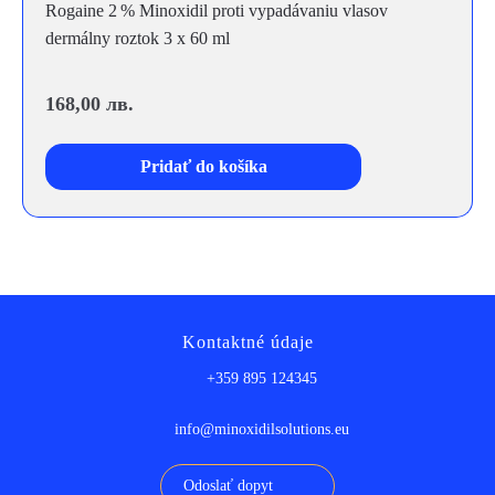
Rogaine 2 % Minoxidil proti vypadávaniu vlasov
dermálny roztok 3 x 60 ml
168,00
лв.
Pridať do košíka
Kontaktné údaje
+359 895 124345
info@minoxidilsolutions.eu
Odoslať dopyt