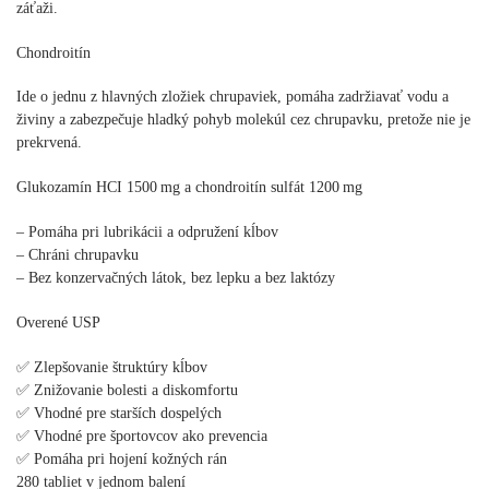
záťaži.
Chondroitín
Ide o jednu z hlavných zložiek chrupaviek, pomáha zadržiavať vodu a
živiny a zabezpečuje hladký pohyb molekúl cez chrupavku, pretože nie je
prekrvená.
Glukozamín HCI 1500 mg a chondroitín sulfát 1200 mg
– Pomáha pri lubrikácii a odpružení kĺbov
– Chráni chrupavku
– Bez konzervačných látok, bez lepku a bez laktózy
Overené USP
✅ Zlepšovanie štruktúry kĺbov
✅ Znižovanie bolesti a diskomfortu
✅ Vhodné pre starších dospelých
✅ Vhodné pre športovcov ako prevencia
✅ Pomáha pri hojení kožných rán
280 tabliet v jednom balení