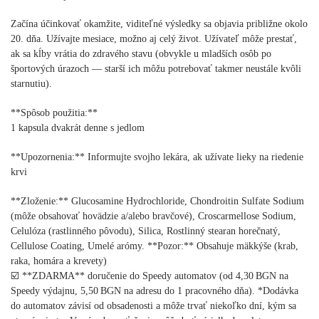
Začína účinkovať okamžite, viditeľné výsledky sa objavia približne okolo
20. dňa. Užívajte mesiace, možno aj celý život. Užívateľ môže prestať,
ak sa kĺby vrátia do zdravého stavu (obvykle u mladších osôb po
športových úrazoch — starší ich môžu potrebovať takmer neustále kvôli
starnutiu).
**Spôsob použitia:**
1 kapsula dvakrát denne s jedlom
**Upozornenia:** Informujte svojho lekára, ak užívate lieky na riedenie
krvi
**Zloženie:** Glucosamine Hydrochloride, Chondroitin Sulfate Sodium
(môže obsahovať hovädzie a/alebo bravčové), Croscarmellose Sodium,
Celulóza (rastlinného pôvodu), Silica, Rostlinný stearan horečnatý,
Cellulose Coating, Umelé arómy. **Pozor:** Obsahuje mäkkýše (krab,
raka, homára a krevety)
☑️ **ZDARMA** doručenie do Speedy automatov (od 4,30 BGN na
Speedy výdajnu, 5,50 BGN na adresu do 1 pracovného dňa). *Dodávka
do automatov závisí od obsadenosti a môže trvať niekoľko dní, kým sa