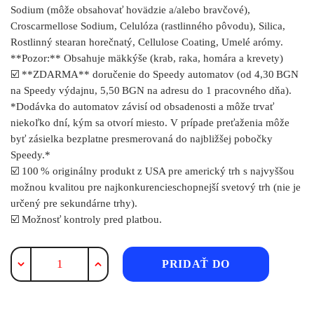
Sodium (môže obsahovať hovädzie a/alebo bravčové),
Croscarmellose Sodium, Celulóza (rastlinného pôvodu), Silica,
Rostlinný stearan horečnatý, Cellulose Coating, Umelé arómy.
**Pozor:** Obsahuje mäkkýše (krab, raka, homára a krevety)
☑️ **ZDARMA** doručenie do Speedy automatov (od 4,30 BGN
na Speedy výdajnu, 5,50 BGN na adresu do 1 pracovného dňa).
*Dodávka do automatov závisí od obsadenosti a môže trvať
niekoľko dní, kým sa otvorí miesto. V prípade preťaženia môže
byť zásielka bezplatne presmerovaná do najbližšej pobočky
Speedy.*
☑️ 100 % originálny produkt z USA pre americký trh s najvyššou
možnou kvalitou pre najkonkurencieschopnejší svetový trh (nie je
určený pre sekundárne trhy).
☑️ Možnosť kontroly pred platbou.
množstvo
PRIDAŤ DO
Kirkland
Glukozamín
KOŠÍKA
na