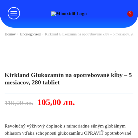
Skip
Skip
to
to
0
navigation
content
Domov
/
Uncategorized
/
Kirkland Glukozamín na opotrebované kĺby – 5 mesiacov, 280 ta
Kirkland Glukozamín na opotrebované kĺby – 5
mesiacov, 280 tabliet
Original
Current
105,00
лв.
119,00
лв.
price
price
was:
is:
119,00 лв..
105,00 лв..
Revolučný výživový doplnok s mimoriadne silným globálnym
ohlasom vďaka schopnosti glukozamínu OPRAVIŤ opotrebované