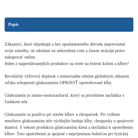
opotrebované
kĺby
–
Popis
5
mesiacov,
280
Zákazníci, ktorí objednajú a bez opodstatneného dôvodu neprevezmú
tabliet
svoje zásielky, sú odoslaní na nekorektne.com a časom strácajú právo
nakupovať online.
Jeden z najpredávanejších produktov na svete na bolesti kolien a kĺbov!
Revolučný výživový doplnok s mimoriadne silným globálnym ohlasom
vďaka schopnosti glukozamínu OPRAVIŤ opotrebované kĺby.
Glukozamín je amino-monozacharid, ktorý sa prirodzene nachádza v
ľudskom tele.
Glukozamín sa používa pri stavbe kĺbov a chrupaviek. Pri vyššom
množstve glukozamínu telo rýchlejšie buduje kĺby, chrupavky a spojivové
tkanivá. S vekom produkcia glukozamínu klesá a dochádza k opotrebeniu
kĺbov. Toto opotrebenie je spojené s nepríjemnou bolesťou pri fyzickej