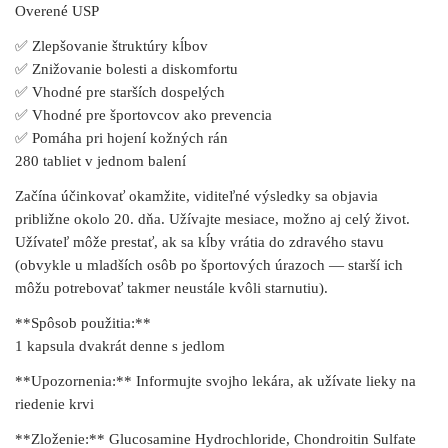
Overené USP
✅ Zlepšovanie štruktúry kĺbov
✅ Znižovanie bolesti a diskomfortu
✅ Vhodné pre starších dospelých
✅ Vhodné pre športovcov ako prevencia
✅ Pomáha pri hojení kožných rán
280 tabliet v jednom balení
Začína účinkovať okamžite, viditeľné výsledky sa objavia
približne okolo 20. dňa. Užívajte mesiace, možno aj celý život.
Užívateľ môže prestať, ak sa kĺby vrátia do zdravého stavu
(obvykle u mladších osôb po športových úrazoch — starší ich
môžu potrebovať takmer neustále kvôli starnutiu).
**Spôsob použitia:**
1 kapsula dvakrát denne s jedlom
**Upozornenia:** Informujte svojho lekára, ak užívate lieky na
riedenie krvi
**Zloženie:** Glucosamine Hydrochloride, Chondroitin Sulfate