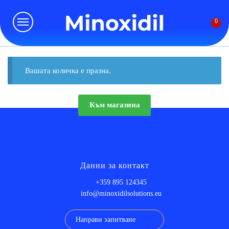
Skip
Skip
to
to
0
navigation
content
Вашата количка е празна.
Към магазина
Данни за контакт
+359 895 124345
info@minoxidilsolutions.eu
Направи запитване