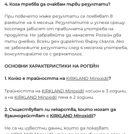
4. Кога трябва да очаквам първи резултати?
При повечето мъже резултати се появяват в
рамките на 4 месеца. Резултатите и успеха срещу
косопада зависят от правилната употреба на
продукта: Не забравяйте да нанасяте Рогейн два
пъти дневно, всеки ден директно върху скалпа. Ако
не забележите резултати след 4 месечна употреба,
консултирайте се с дерматолог.
ОСНОВНИ ХАРАКТЕРИСТИКИ НА РОГЕЙН
1. Колко е трайността на
KIRKLAND Minoxidil
?
Трайността на
KIRKLAND Minoxidil
лосион е 3 години,
а на
KIRKLAND Minoxidil
пяна е 2 години.
2. Съществуват ли лекарства, които могат да
взаимодействат с
KIRKLAND Minoxidil
?
Не са ни известни данни, които да показват,