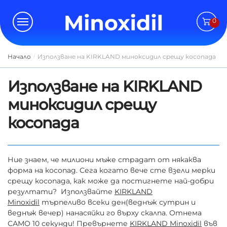
Skip
Skip
to
to
0
navigation
content
Начало
Използване на KIRKLAND миноксидил срещу косопада
/
Използване на KIRKLAND
миноксидил срещу
косопада
Ние знаем, че милиони мъже страдат от някаква
форма на косопад. Сега когато вече сте взели мерки
срещу косопада, как може да постигнете най-добри
резултати? Използвайте
KIRKLAND
Minoxidil
търпеливо всеки ден(веднъж сутрин и
веднъж вечер) нанасяйки го върху скалпа. Отнема
САМО 10 секунди! Превърнете
KIRKLAND Minoxidil
във