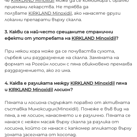
че
KIRKLAND Minoxidil
може да се комбинира с орално
приемани лекарства. Не трябва да
ползвате
KIRKLAND Minoxidil
, ако нанасяте други
локални препарати върху скалпа.
3. Какви са най-често срещаните странични
ефекти от употребата на
KIRKLAND Minoxidil
?
При някои хора може да се почуваства сухота,
сърбеж или раздразнение на скалпа. Замяната на
формат на Рогейн лосион с пяна обикновено премахва
раздразнението, ако го има.
4. Каква е разликата между
KIRKLAND Minoxidil
пяна
и
KIRKLAND Minoxidil
лосион?
Пяната и лосиона съдържат поравно от активната
съставка Миноксидил(Minoxidil). Понеже е във вид на
пяна, а не лосион, нанасянето и е различно. Пяната се
нанася с нежен масаж върху скалпа за разлика от
лосиона, който се нанася с капкомер апликатор върху
зоната засегната от косопад.