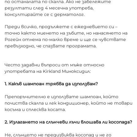
по останалата по скалпа. Ако не забележите
резултати след 4 месечна употреба,
консултирайте се с дерматолог.
Преди всичко, продължете с ежедневието си –
точно както миенето на зъбите, но нанасянето на
Рогейн отнема по-малко време и ще се чувствате
превъзходно, че спазвате програмата.
Често задавни въпроси от мъже относно
употребата на Kirkland Миноксидил:
1. Какъв шампоан трябва да използвам?
Препоръчително е използвате шампоан, който
почиства скалпа и лек кондиционер, който не товари
косъма и сплесква косата.
2. Излагането на слънчеви лъчи влошава ли косопада?
Не, слънцето не предизвиква косопад и не го