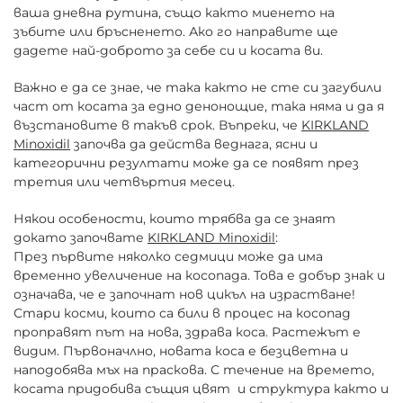
ваша дневна рутина, също както миенето на
зъбите или бръсненето. Ако го направите ще
дадете най-доброто за себе си и косата ви.
Важно е да се знае, че така както не сте си загубили
част от косата за едно денонощие, така няма и да я
възстановите в такъв срок. Въпреки, че
KIRKLAND
Minoxidil
започва да действа веднага, ясни и
категорични резултати може да се появят през
третия или четвъртия месец.
Някои особености, които трябва да се знаят
докато започвате
KIRKLAND Minoxidil
:
През първите няколко седмици може да има
временно увеличение на косопада. Това е добър знак и
означава, че е започнат нов цикъл на израстване!
Стари косми, които са били в процес на косопад
проправят път на нова, здрава коса. Растежът е
видим. Първоначлно, новата коса е безцветна и
наподобява мъх на праскова. С течение на времето,
косата придобива същия цвят и структура както и