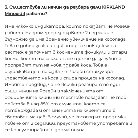
3. Съществува ли начин да разбера дали
KIRKLAND
Minoxidil
работи?
Има няколко индикатора, които показват, че Рогейн
работи. Например през първите 2 седмици е
възможно да има временно увеличение на косопада.
Това е добър знак и индикатор, че нов цикъл на
растеж е започнат в космените фоликули и стари
косми, които така или иначе щяхте да загубите
проправят път на нова, здрава коса. Това е
окуражаващо и показва, че Рогейн стимулира
израстването на коса и спира процеса на косопад.
Имайте предвид, че не всички реагират по един
същи начин на Рогейн и заключенията от
официалните клинични тестове показват, че той
действа в над 85% от случаите, което се
потвърждава и от мненията на клиентите в
световен мащаб. В случай, че косопадът продължи
повече от 2 седмици, преустановете употребата и
се консултирайте с дерматолог.