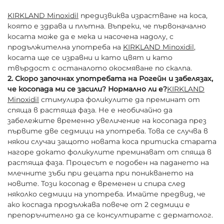
KIRKLAND Minoxidil
предизвиква израстване на коса,
която е здрава и плътна. Въпреки, че първоначално
косата може да е мека и насочена надолу, с
продължителна употреба на
KIRKLAND Minoxidil
,
косата ще се изравни и като цвят и като
твърдост с останалото окосмяване по скалпа.
2. Скоро започнах употребата на Рогейн и забелязах,
че косопада ми се засили? Нормално ли е?
KIRKLAND
Minoxidil
стимулира фоликулите да преминат от
спяща в растяща фаза. Не е необичайно да
забележите временно увеличение на косопада през
първите две седмици на употреба. Това се случва в
някои случаи защото новата коса притиска старата
нагоре докато фоликулите преминават от спяща в
растяща фаза. Процесът е подобен на падането на
млечните зъби при децата при поникването на
новите. Този косопад е временен и спира след
няколко седмици на употреба. Имайте предвид, че
ако коспада продължава повече от 2 седмици е
препоръчително да се консултирате с дерматолог.