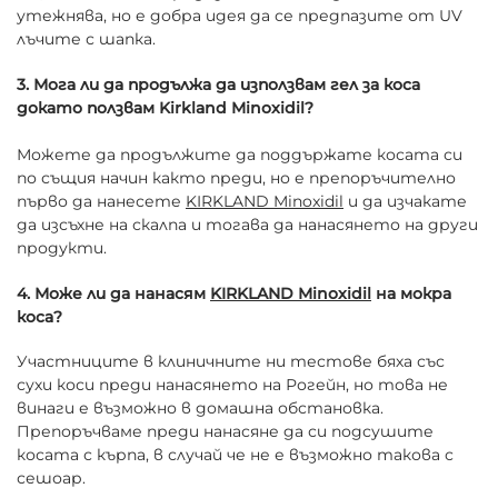
утежнява, но е добра идея да се предпазите от UV
лъчите с шапка.
3. Мога ли да продължа да използвам гел за коса
докато ползвам Kirkland Minoxidil?
Можете да продължите да поддържате косата си
по същия начин както преди, но е препоръчително
първо да нанесете
KIRKLAND Minoxidil
и да изчакате
да изсъхне на скалпа и тогава да нанасянето на други
продукти.
4. Може ли да нанасям
KIRKLAND Minoxidil
на мокра
коса?
Участниците в клиничните ни тестове бяха със
сухи коси преди нанасянето на Рогейн, но това не
винаги е възможно в домашна обстановка.
Препоръчваме преди нанасяне да си подсушите
косата с кърпа, в случай че не е възможно такова с
сешоар.