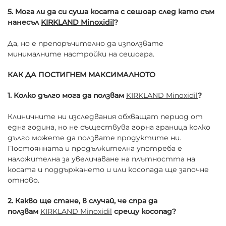
5. Мога ли да си суша косата с сешоар след като съм
нанесъл
KIRKLAND Minoxidil
?
Да, но е препоръчително да използвате
минималните настройки на сешоара.
КАК ДА ПОСТИГНЕМ МАКСИМАЛНОТО
1. Колко дълго мога да ползвам
KIRKLAND Minoxidil
?
Клиничните ни изследвания обхващат период от
една година, но не съществува горна граница колко
дълго можете да ползвате продуктите ни.
Постоянната и продължителна употреба е
наложителна за увеличаване на плътността на
косата и поддържането и или косопада ще започне
отново.
2. Какво ще стане, в случай, че спра да
ползвам
KIRKLAND Minoxidil
срещу косопад?