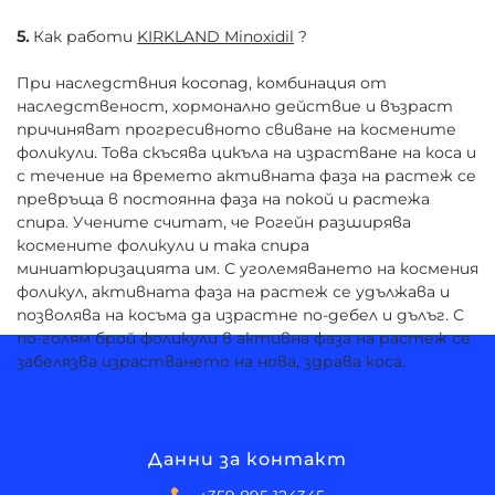
5.
Как работи
KIRKLAND Minoxidil
?
При наследствния косопад, комбинация от
наследственост, хормонално действие и възраст
причиняват прогресивното свиване на космените
фоликули. Това скъсява цикъла на израстване на коса и
с течение на времето активната фаза на растеж се
превръща в постоянна фаза на покой и растежа
спира. Учените считат, че Рогейн разширява
космените фоликули и така спира
миниатюризацията им. С уголемяването на космения
фоликул, активната фаза на растеж се удължава и
позволява на косъма да израстне по-дебел и дълъг. С
по-голям брой фоликули в активна фаза на растеж се
забелязва израстването на нова, здрава коса.
Данни за контакт