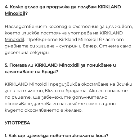
4. Колко дълго да продължа да ползвам
KIRKLAND
Minoxidil
?
Наследственият косопад е състояние за цял живот,
което изисква постоянна употреба на
KIRKLAND
Minoxidil
. Превърнете Kirkland Minoxidil в част от
дневната си хигиена – сутрин и вечер. Отнема само
десетина секунди.
5. Помага ли
KIRKLAND Minoxidil
за поникване и
сгъстяване на брада?
KIRKLAND Minoxidil
предизвиква окосмяване на всички
зони на тялото, вкл. и на брадата. Ако го нанасяте
по ръцете, ще забележите допълнително
окосмяване, затова го нанасяйте само на зони
където окосмяването е желано.
УПОТРЕБА
1. Как ще изглежда ново-поникналата коса?