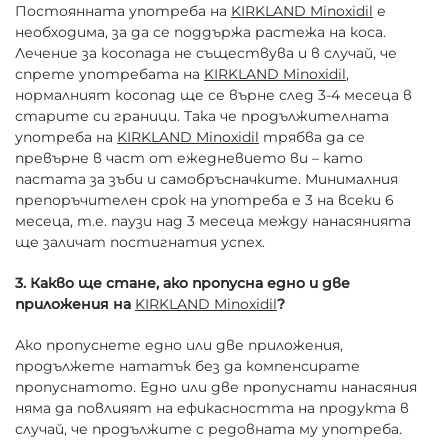
Постоянната употреба на
KIRKLAND Minoxidil
е
необходима, за да се поддържа растежа на коса.
Лечение за косопадa не съществува и в случай, че
спрете употребата на
KIRKLAND Minoxidil
,
нормалният косопад ще се върне след 3-4 месеца в
старите си граници. Така че продължителната
употреба на
KIRKLAND Minoxidil
трябва да се
превърне в част от ежедневието ви – като
пастата за зъби и самобръсначките. Минималния
препоръчителен срок на употреба е 3 на всеки 6
месеца, т.е. паузи над 3 месеца между нанасянията
ще заличат постигнатия успех.
3. Какво ще стане, ако пропусна едно и две
приложения на
KIRKLAND Minoxidil
?
Ако пропуснете едно или две приложения,
продължете нататък без да компенсирате
пропуснатото. Едно или две пропуснати нанасяния
няма да повлияят на ефикасността на продукта в
случай, че продължите с редовната му употреба.