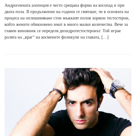
Андрогенната алопеция е често срещана форма на косопад и при
двата пола. В продължение на години се смяташе, че в основата на
процеса на оплешивяване стои мъжкият полов хормон тестостерон,
който жените обикновено имат в много малки количества. Вече за
главен виновник се определя дихидротестостеронът. Той играе
ролята на „враг“ на космените фоликули на главата, […]