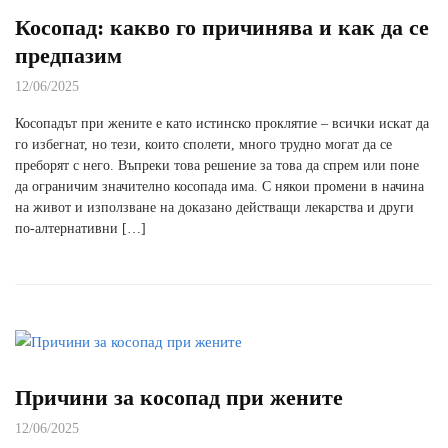
Косопад: какво го причинява и как да се
предпазим
12/06/2025
Косопадът при жените е като истинско проклятие – всички искат да
го избегнат, но тези, които сполети, много трудно могат да се
преборят с него. Въпреки това решение за това да спрем или поне
да ограничим значително косопада има. С някои промени в начина
на живот и използване на доказано действащи лекарства и други
по-алтернативни […]
Причини за косопад при жените
12/06/2025