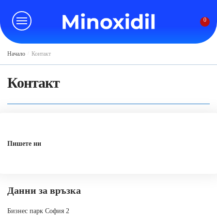
Skip
Skip
to
to
0
navigation
content
Начало
/
Контакт
Контакт
Пишете ни
Данни за връзка
Бизнес парк София 2