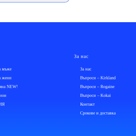
За нас
за мъже
За нас
за жени
Въпроси – Kirkland
пяна NEW!
Въпроси – Rogaine
сион
Въпроси – Kokai
ИЯ
Контакт
Срокове и доставка