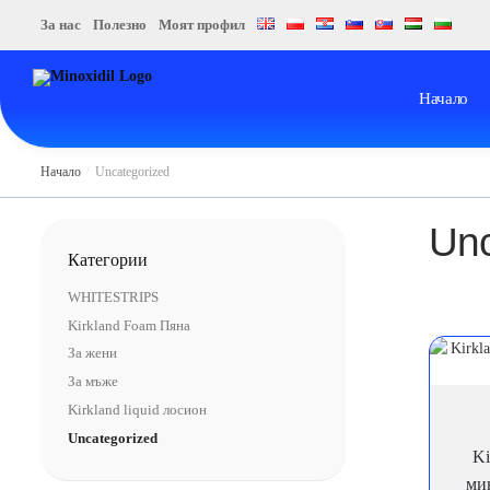
Skip
Skip
За нас
Полезно
Моят профил
to
to
navigation
content
Начало
Начало
/
Uncategorized
Unc
Категории
WHITESTRIPS
Kirkland Foam Пяна
За жени
За мъже
Kirkland liquid лосион
Uncategorized
Ki
ми