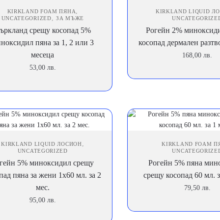
,
KIRKLAND FOAM ПЯНА
KIRKLAND LIQUID Л
,
UNCATEGORIZED
ЗА МЪЖЕ
UNCATEGORIZE
ъркланд срещу косопад 5%
Рогейн 2% миноксид
ноксидил пяна за 1, 2 или 3
косопад дермален разтв
месеца
168,00
лв.
53,00
лв.
,
KIRKLAND LIQUID ЛОСИОН
KIRKLAND FOAM П
UNCATEGORIZED
UNCATEGORIZE
гейн 5% миноксидил срещу
Рогейн 5% пяна мин
пад пяна за жени 1х60 мл. за 2
срещу косопад 60 мл. з
мeс.
79,50
лв.
95,00
лв.