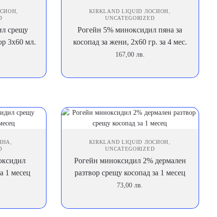
,
,
ОСИОН
KIRKLAND LIQUID ЛОСИОН
D
UNCATEGORIZED
ил срещу
Рогейн 5% миноксидил пяна за
ор 3х60 мл.
косопад за жени, 2х60 гр. за 4 мес.
167,00
лв.
,
,
ЯНА
KIRKLAND LIQUID ЛОСИОН
D
UNCATEGORIZED
оксидил
Рогейн миноксидил 2% дермален
а 1 месец
разтвор срещу косопад за 1 месец
73,00
лв.