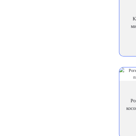
К
ми
Ро
косо