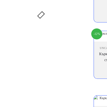
-12%
UNC
Кърк
с