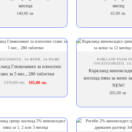
месеца
мeсец
140,00
лв.
43,00
лв.
,
,
ATEGORIZED
ЗА ЖЕНИ
ЗА МЪЖЕ
KIRKLAND FOAM П
,
UNCATEGORIZED
ЗА
ланд Глюкозамин за износени
Къркланд миноксиди
тави за 5 мес., 280 таблетки
косопад пяна за жени за
Original
Текущата
119,00
лв.
105,00
лв.
NEW!
price
цена
205,00
лв.
was:
е:
119,00 лв..
105,00 лв..