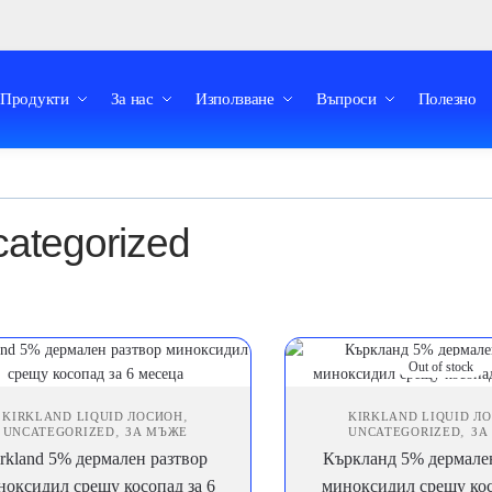
Продукти
За нас
Използване
Въпроси
Полезно
ategorized
Out of stock
,
KIRKLAND LIQUID ЛОСИОН
KIRKLAND LIQUID Л
,
,
UNCATEGORIZED
ЗА МЪЖЕ
UNCATEGORIZED
ЗА
rkland 5% дермален разтвор
Къркланд 5% дермален
ноксидил срещу косопад за 6
миноксидил срещу кос