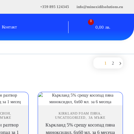
+359 895 124345
info@minoxidilsolutions.eu
0
Контакт
0,00
лв.
1
2
,
,
ОСИОН
KIRKLAND FOAM ПЯНА
,
 МЪЖЕ
UNCATEGORIZED
ЗА МЪЖЕ
 разтвор
Къркланд 5% срещу косопад пяна
опад за 1
миноксидил, 6х60 мл. за 6 месеца