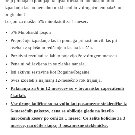
tretji prodajalci ponujajo kitajski Kirkland minoksidil proti
izpadanju las po nerealno nizki ceni in v drugačni embalaži od
originalne!
Losjon za moške 5% minoksidil za 1 mesec.
5% Minoksidil losjon
Preprečuje izpadanje las in pomaga pri rasti novih las pri
osebah z splošnim redčenjem las na lasišču.
Pozitivni rezultati se lahko pojavijo že v drugem mesecu.
Pena ni odišavljena in se zlahka nanaša.
Isti aktivni sestavine kot Rogaine/Regaine.
Svež izdelek z najmanj 12-mesečno rok trajanja.
Pakiranja za 6 in 12 mesecev so v tovarniško zapečatenih
škatlah.
Vse druge količine so na voljo kot posamezne stekleničke iz
6-mesečnih paketov, cena se oblikuje glede na število
naročenih kosov po ceni za 1 mesec. Če želite količine za 3
mesece, naročite skupaj 3 posamezne stekleničke.