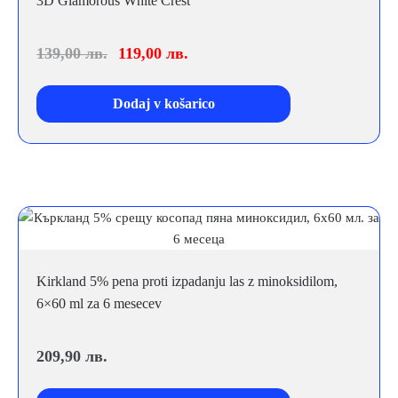
3D Glamorous White Crest
139,00
лв.
119,00
лв.
Dodaj v košarico
Kirkland 5% pena proti izpadanju las z minoksidilom,
6×60 ml za 6 mesecev
209,90
лв.