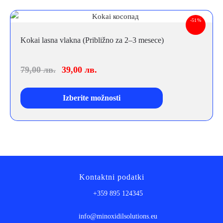
-51%
Kokai lasna vlakna (Približno za 2–3 mesece)
79,00
лв.
39,00
лв.
Izberite možnosti
Kontaktni podatki
+359 895 124345
info@minoxidilsolutions.eu