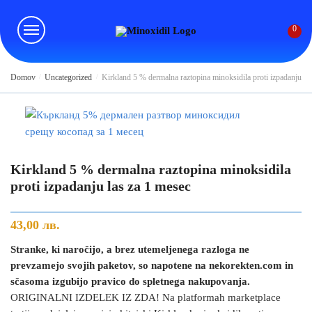
Skip
Skip
to
to
0
navigation
content
Domov
/
Uncategorized
/
Kirkland 5 % dermalna raztopina minoksidila proti izpadanju la
Kirkland 5 % dermalna raztopina minoksidila
proti izpadanju las za 1 mesec
43,00
лв.
Stranke, ki naročijo, a brez utemeljenega razloga ne
prevzamejo svojih paketov, so napotene na nekorekten.com in
sčasoma izgubijo pravico do spletnega nakupovanja.
ORIGINALNI IZDELEK IZ ZDA! Na platformah marketplace