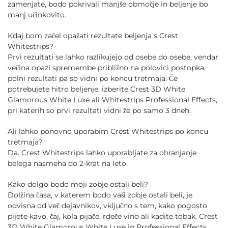
zamenjate, bodo pokrivali manjše območje in beljenje bo
manj učinkovito.
Kdaj bom začel opažati rezultate beljenja s Crest
Whitestrips?
Prvi rezultati se lahko razlikujejo od osebe do osebe, vendar
večina opazi spremembe približno na polovici postopka,
polni rezultati pa so vidni po koncu tretmaja. Če
potrebujete hitro beljenje, izberite Crest 3D White
Glamorous White Luxe ali Whitestrips Professional Effects,
pri katerih so prvi rezultati vidni že po samo 3 dneh.
Ali lahko ponovno uporabim Crest Whitestrips po koncu
tretmaja?
Da. Crest Whitestrips lahko uporabljate za ohranjanje
belega nasmeha do 2-krat na leto.
Kako dolgo bodo moji zobje ostali beli?
Dolžina časa, v katerem bodo vaši zobje ostali beli, je
odvisna od več dejavnikov, vključno s tem, kako pogosto
pijete kavo, čaj, kola pijače, rdeče vino ali kadite tobak. Crest
3D White Glamorous White Luxe in Professional Effects