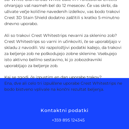
ohranjajo vaš nasmeh bel do 12 mesecev. Če vas skrbi, da
uživate večje količine navedenih izdelkov, vas bodo trakovi
Crest 3D Stain Shield dodatno zaščitili s kratko 5-minutno
dnevno uporabo.
Ali so trakovi Crest Whitestrips nevarni za sklenino zob?
Crest Whitestrips so varni in učinkoviti, če se uporabljajo v
skladu z navodili. Vsi razpoložljivi podatki kažejo, da trakovi
za beljenje zob ne poškodujejo zobne sklenine. Vsebujejo
isto aktivno belilno sestavino, ki jo zobozdravniki
uporabljajo za beljenje zob.
Kaj se zgodi, če izpustim en dan uporabe trakov?
Ena, dve ali celo tri izpuščene uporabe Crest Whitestrips ne
bodo bistveno vplivale na končni rezultat beljenja.
Kontaktni podatki
+359 895 124345