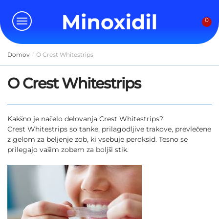
Skip
Skip
to
to
0
navigation
content
Domov
O Crest Whitestrips
/
O Crest Whitestrips
Kakšno je načelo delovanja Crest Whitestrips?
Crest Whitestrips so tanke, prilagodljive trakove, prevlečene
z gelom za beljenje zob, ki vsebuje peroksid. Tesno se
prilegajo vašim zobem za boljši stik.