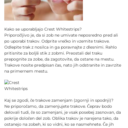
Kako se uporabljajo Crest Whitestrips?
Priporočljivo je, da si zob ne umivate neposredno pred ali
po uporabi trakov. Odprite vrečko in vzemite trakove.
Odlepite trak z nosilca in ga poravnajte z dlesnimi. Rahlo
pritisnite za boljši stik z zobmi. Preostali del traku
prepognite za zobe, da zagotovite, da ostane na mestu.
Trakove nosite predpisan čas, nato jih odstranite in zavrzite
na primernem mestu.
Kaj se zgodi, če trakove zamenjam (zgornji in spodnji)?
Ne priporočamo, da zamenjujete trakove. Čeprav bodo
delovali tudi, če so zamenjani, je vsak posebej zasnovan, da
pokrije določen del zob. Oblika trakov je narejena tako, da
ostanejo na zobeh, ki so vidni, ko se nasmehnete. Če jih