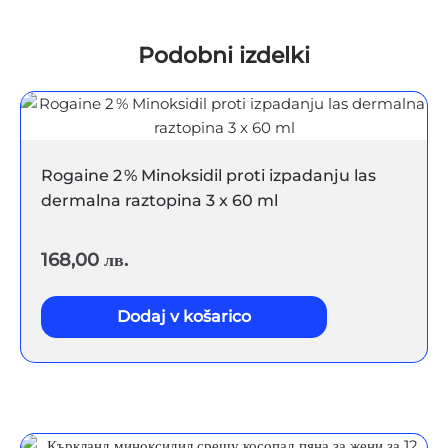
količina
Podobni izdelki
Rogaine 2 % Minoksidil proti izpadanju las
dermalna raztopina 3 x 60 ml
168,00
лв.
Dodaj v košarico