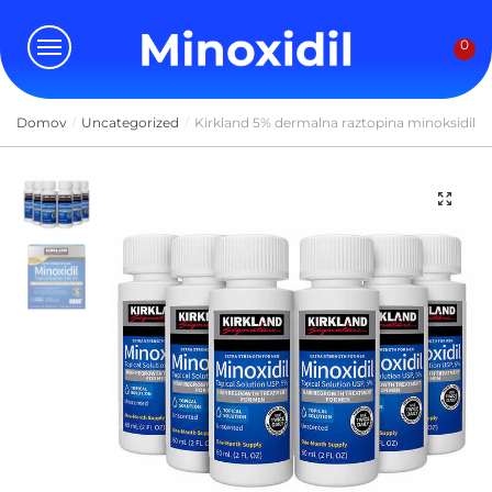
Skip
Skip
to
to
0
navigation
content
Domov
Uncategorized
Kirkland 5% dermalna raztopina minoksidil pr
/
/
🔍