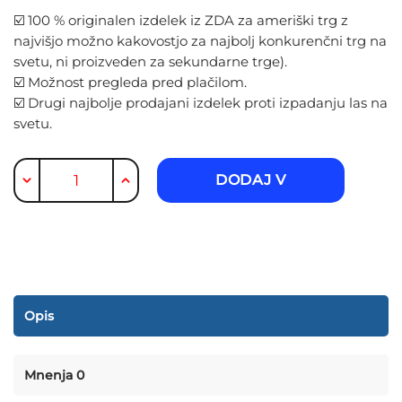
☑️ 100 % originalen izdelek iz ZDA za ameriški trg z
najvišjo možno kakovostjo za najbolj konkurenčni trg na
svetu, ni proizveden za sekundarne trge).
☑️ Možnost pregleda pred plačilom.
☑️ Drugi najbolje prodajani izdelek proti izpadanju las na
svetu.
Kirkland
DODAJ V
5%
dermalna
KOŠARICO
raztopina
minoksidil
proti
izpadanju
Opis
las
za
6
Mnenja 0
mesecev