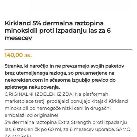
Kirkland 5% dermalna raztopina
minoksidil proti izpadanju las za 6
mesecev
140,00
лв.
Stranke, ki naročijo in ne prevzamejo svojih paketov
brez utemeljenega razloga, so preusmerjene na
nekorekten.com in sčasoma izgubijo pravico do
spletnega nakupovanja.
ORIGINALNI IZDELEK IZ ZDA! Na platformah
marketplace tretji prodajalci ponujajo kitajski Kirkland
minoksidil po nemogoče nizki ceni in drugačni
embalaži od originalne!
5% dermalna raztopina Extra Strength proti izpadanju
las. 6 stekleničk po 60 ml, za 6 mesecev uporabe. SAMO
ZA MOŠKE!