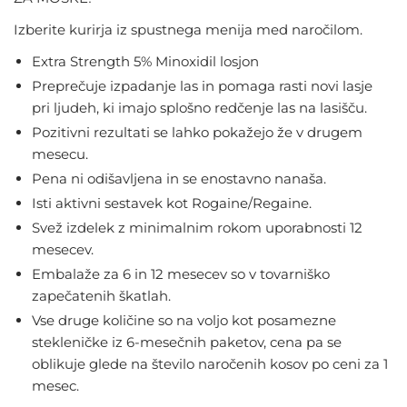
Izberite kurirja iz spustnega menija med naročilom.
Extra Strength 5% Minoxidil losjon
Preprečuje izpadanje las in pomaga rasti novi lasje
pri ljudeh, ki imajo splošno redčenje las na lasišču.
Pozitivni rezultati se lahko pokažejo že v drugem
mesecu.
Pena ni odišavljena in se enostavno nanaša.
Isti aktivni sestavek kot Rogaine/Regaine.
Svež izdelek z minimalnim rokom uporabnosti 12
mesecev.
Embalaže za 6 in 12 mesecev so v tovarniško
zapečatenih škatlah.
Vse druge količine so na voljo kot posamezne
stekleničke iz 6-mesečnih paketov, cena pa se
oblikuje glede na število naročenih kosov po ceni za 1
mesec.