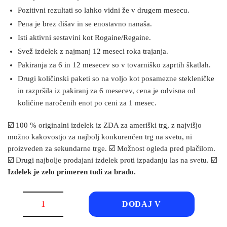
Pozitivni rezultati so lahko vidni že v drugem mesecu.
Pena je brez dišav in se enostavno nanaša.
Isti aktivni sestavini kot Rogaine/Regaine.
Svež izdelek z najmanj 12 meseci roka trajanja.
Pakiranja za 6 in 12 mesecev so v tovarniško zaprtih škatlah.
Drugi količinski paketi so na voljo kot posamezne stekleničke
in razpršila iz pakiranj za 6 mesecev, cena je odvisna od
količine naročenih enot po ceni za 1 mesec.
☑️ 100 % originalni izdelek iz ZDA za ameriški trg, z najvišjo
možno kakovostjo za najbolj konkurenčen trg na svetu, ni
proizveden za sekundarne trge. ☑️ Možnost ogleda pred plačilom.
☑️ Drugi najbolje prodajani izdelek proti izpadanju las na svetu. ☑️
Izdelek je zelo primeren tudi za brado.
Kirkland
DODAJ V
5%
pena