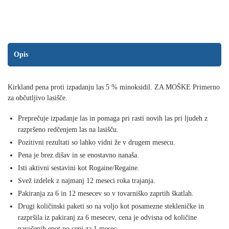
KOŠARICO
proti
izpadanju
las
z
Opis
minoksidilom,
6x60
ml
Kirkland pena proti izpadanju las 5 % minoksidil. ZA MOŠKE Primerno
za
za občutljivo lasišče.
6
mesecev
Preprečuje izpadanje las in pomaga pri rasti novih las pri ljudeh z
količina
razpršeno redčenjem las na lasišču.
Pozitivni rezultati so lahko vidni že v drugem mesecu.
Pena je brez dišav in se enostavno nanaša.
Isti aktivni sestavini kot Rogaine/Regaine.
Svež izdelek z najmanj 12 meseci roka trajanja.
Pakiranja za 6 in 12 mesecev so v tovarniško zaprtih škatlah.
Drugi količinski paketi so na voljo kot posamezne stekleničke in
razpršila iz pakiranj za 6 mesecev, cena je odvisna od količine
naročenih enot po ceni za 1 mesec.