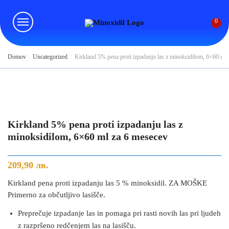
Skip
Skip
to
to
0
navigation
content
Domov
/
Uncategorized
/
Kirkland 5% pena proti izpadanju las z minoksidilom, 6×60 ml
Kirkland 5% pena proti izpadanju las z
minoksidilom, 6×60 ml za 6 mesecev
209,90
лв.
Kirkland pena proti izpadanju las 5 % minoksidil. ZA MOŠKE
Primerno za občutljivo lasišče.
Preprečuje izpadanje las in pomaga pri rasti novih las pri ljudeh
z razpršeno redčenjem las na lasišču.