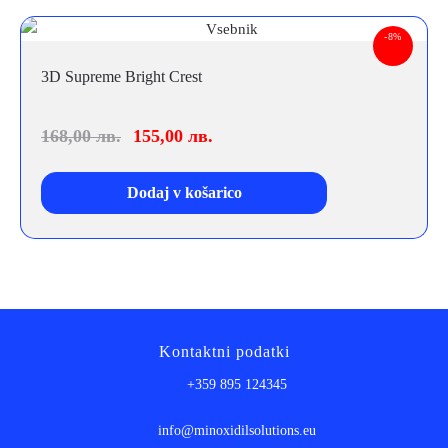
-8%
3D Supreme Bright Crest
168,00
лв.
155,00
лв.
Dodaj v košarico
Kontaktni podatki
+359 895 124345
info@minoxidilsolutions.eu