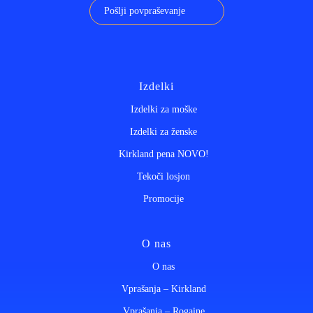
Pošlji povpraševanje
Izdelki
Izdelki za moške
Izdelki za ženske
Kirkland pena NOVO!
Tekoči losjon
Promocije
O nas
O nas
Vprašanja – Kirkland
Vprašanja – Rogaine