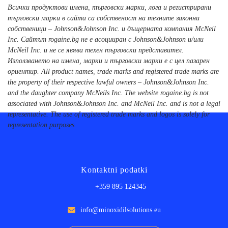
Всички продуктови имена, търговски марки, лога и регистрирани
търговски марки в сайта са собственост на техните законни
собственици – Johnson&Johnson Inc. и дъщерната компания McNeil
Inc. Сайтът rogaine.bg не е асоцииран с Johnson&Johnson и/или
McNeil Inc. и не се явява техен търговски представител.
Използването на имена, марки и търговски марки е с цел пазарен
ориентир. All product names, trade marks and registered trade marks are
the property of their respective lawful owners – Johnson&Johnson Inc.
and the daughter company McNeils Inc. The website rogaine.bg is not
associated with Johnson&Johnson Inc. and McNeil Inc. and is not a legal
representative. The use of registered trade marks and logos is solely for
representation purposes.
Kontaktni podatki
+359 895 124345
info@minoxidilsolutions.eu