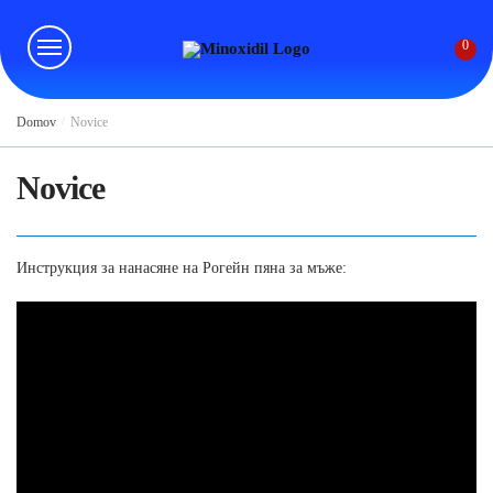
Skip
Skip
to
to
0
navigation
content
Domov
/
Novice
Novice
Инструкция за нанасяне на Рогейн пяна за мъже: