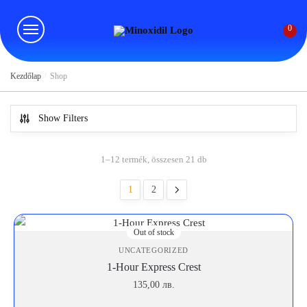
Skip
Skip
to
to
0
navigation
content
Kezdőlap
/
Shop
Show Filters
1–12 termék, összesen 21 db
1
2
Out of stock
UNCATEGORIZED
1-Hour Express Crest
135,00
лв.