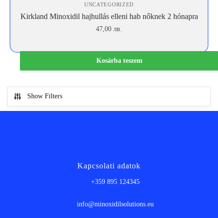
UNCATEGORIZED
Kirkland Minoxidil hajhullás elleni hab nőknek 2 hónapra
47,00
лв.
Kosárba teszem
Show Filters
Kapcsolati adatok
+359 895 124345
info@minoxidilsolutions.eu