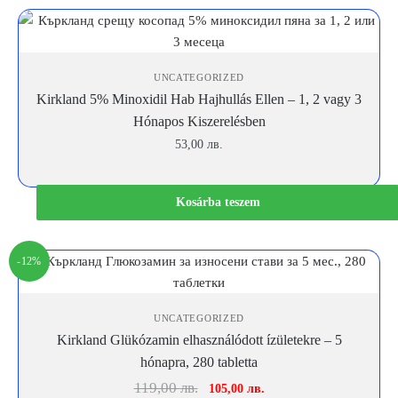
UNCATEGORIZED
Kirkland 5% Minoxidil Hab Hajhullás Ellen – 1, 2 vagy 3
Hónapos Kiszerelésben
53,00
лв.
Kosárba teszem
-12%
UNCATEGORIZED
Kirkland Glükózamin elhasználódott ízületekre – 5
hónapra, 280 tabletta
Original
Current
119,00
лв.
105,00
лв.