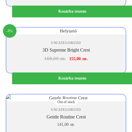
was:
is:
139,00 лв..
125,00 лв..
Kosárba teszem
-8%
UNCATEGORIZED
3D Supreme Bright Crest
Original
Current
168,00
лв.
155,00
лв.
price
price
was:
is:
168,00 лв..
155,00 лв..
Kosárba teszem
Out of stock
UNCATEGORIZED
Gentle Routine Crest
141,00
лв.