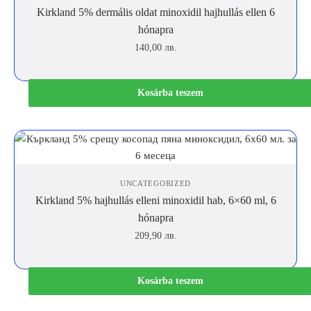
Kirkland 5% dermális oldat minoxidil hajhullás ellen 6
hónapra
140,00
лв.
Kosárba teszem
UNCATEGORIZED
Kirkland 5% hajhullás elleni minoxidil hab, 6×60 ml, 6
hónapra
209,90
лв.
Kosárba teszem