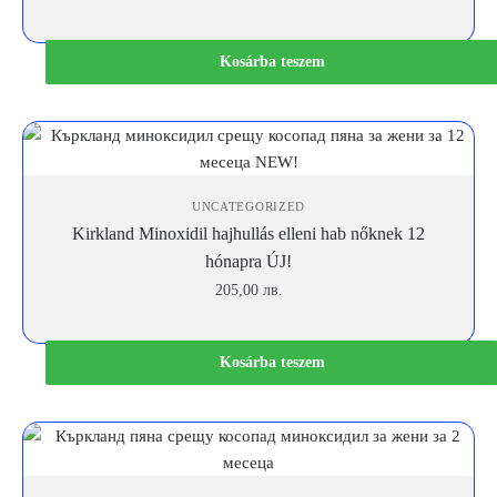
price
price
was:
is:
119,00 лв..
105,00 лв..
Kosárba teszem
UNCATEGORIZED
Kirkland Minoxidil hajhullás elleni hab nőknek 12
hónapra ÚJ!
205,00
лв.
Kosárba teszem