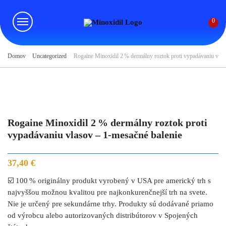
Skip
Skip
to
to
0
navigation
content
Domov
/
Uncategorized
/
Rogaine Minoxidil 2 % dermálny roztok proti vypadávaniu vlas
Rogaine Minoxidil 2 % dermálny roztok proti
vypadávaniu vlasov – 1-mesačné balenie
37,40
€
☑️ 100 % originálny produkt vyrobený v USA pre americký trh s
najvyššou možnou kvalitou pre najkonkurenčnejší trh na svete.
Nie je určený pre sekundárne trhy. Produkty sú dodávané priamo
od výrobcu alebo autorizovaných distribútorov v Spojených