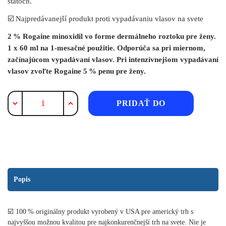
štátoch.
☑️ Najpredávanejší produkt proti vypadávaniu vlasov na svete
2 % Rogaine minoxidil vo forme dermálneho roztoku pre ženy.
1 x 60 ml na 1-mesačné použitie. Odporúča sa pri miernom,
začínajúcom vypadávaní vlasov. Pri intenzívnejšom vypadávaní
vlasov zvoľte Rogaine 5 % penu pre ženy.
množstvo
PRIDAŤ DO
Rogaine
Minoxidil
KOŠÍKA
2 %
dermálny
roztok
proti
Popis
vypadávaniu
vlasov
–
☑️ 100 % originálny produkt vyrobený v USA pre americký trh s
1-
najvyššou možnou kvalitou pre najkonkurenčnejší trh na svete. Nie je