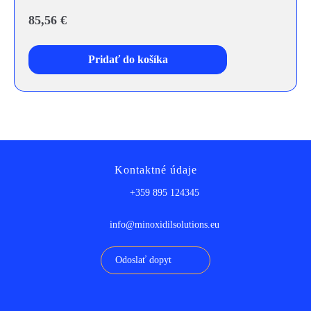
85,56
€
Pridať do košíka
Kontaktné údaje
+359 895 124345
info@minoxidilsolutions.eu
Odoslať dopyt