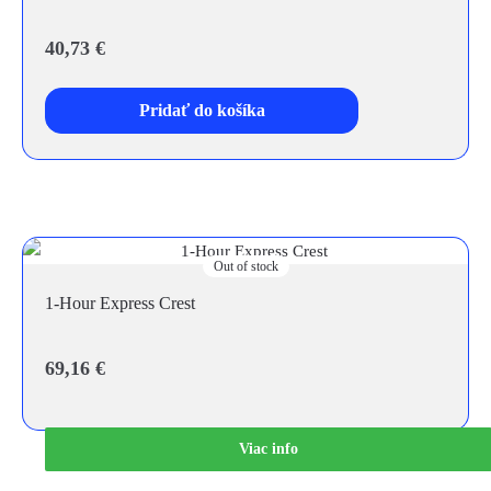
40,73
€
Pridať do košíka
Out of stock
1-Hour Express Crest
69,16
€
Viac info